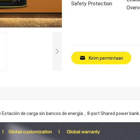
Safety Protection
:
Overv
Kirim permintaan
e Estación de carga sin bancos de energía
，8-
port Shared power bank
.