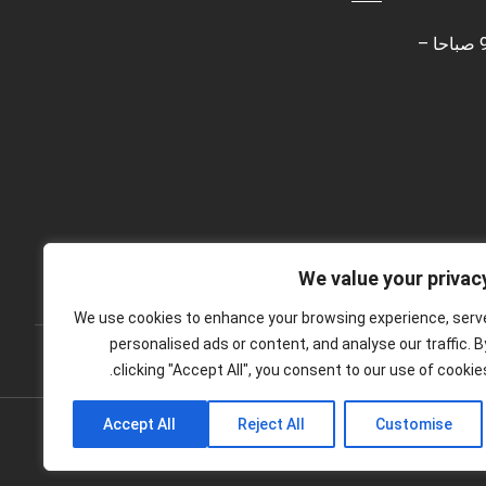
الاثنين – الجمعة 9.30 صباحا –
We value your privac
We use cookies to enhance your browsing experience, serv
personalised ads or content, and analyse our traffic. B
clicking "Accept All", you consent to our use of cookies
Accept All
Reject All
Customise
جميع الحقوق