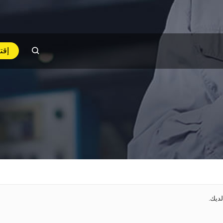
إقت
لديك.