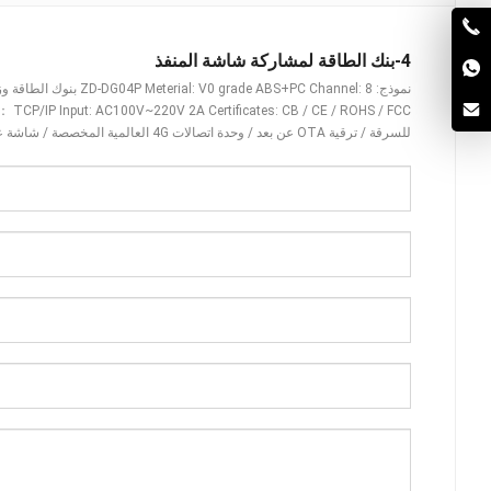
4-بنك الطاقة لمشاركة شاشة المنفذ
نموذج:
: 8 بنوك الطاقة وزن الخزانة: 3.5
V0 grade ABS+PC Channel
:
ZD-DG04P Meterial
: CB / CE / ROHS / FCC الطاقة المقدرة 60
AC100V~220V 2A Certificates
:
TCP/IP Input
：
للسرقة / ترقية OTA عن بعد / وحدة اتصالات 4G العالمية المخصصة / شاشة عالية الدقة مقاس 43 بوصة / إصدار إعلان عبر الإنترنت