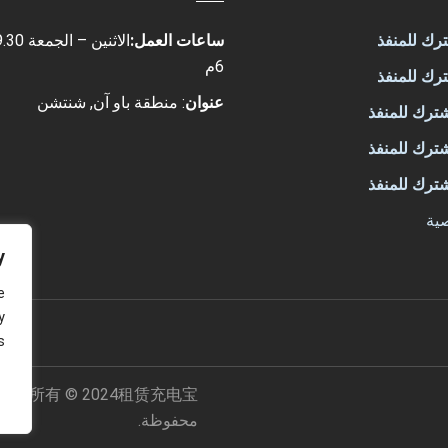
ساعات العمل:
6م
عنوان
: منطقة باو آن, شنتشن
ية
y
e
y
.
租赁充电宝，مصنعي بنك الطاقة المشترك - litapower
版权所有 © 2024
محفوظة.